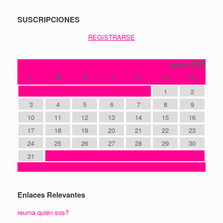
SUSCRIPCIONES
REGISTRARSE
agosto 2026
L
M
X
J
V
S
D
1
2
3
4
5
6
7
8
9
10
11
12
13
14
15
16
17
18
19
20
21
22
23
24
25
26
27
28
29
30
31
« Oct
Enlaces Relevantes
reuma quién sos?