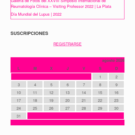
Galería de Fotos del XXVIII Simposio Internacional de
Reumatología Clínica – Visiting Professor 2022 | La Plata
Día Mundial del Lupus | 2022
SUSCRIPCIONES
REGISTRARSE
agosto 2026
L
M
X
J
V
S
D
1
2
3
4
5
6
7
8
9
10
11
12
13
14
15
16
17
18
19
20
21
22
23
24
25
26
27
28
29
30
31
« Oct